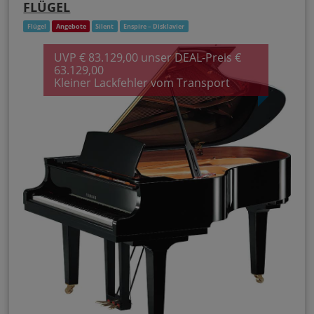
FLÜGEL
Flügel
Angebote
Silent
Enspire – Disklavier
UVP € 83.129,00 unser DEAL-Preis €
63.129,00
Kleiner Lackfehler vom Transport