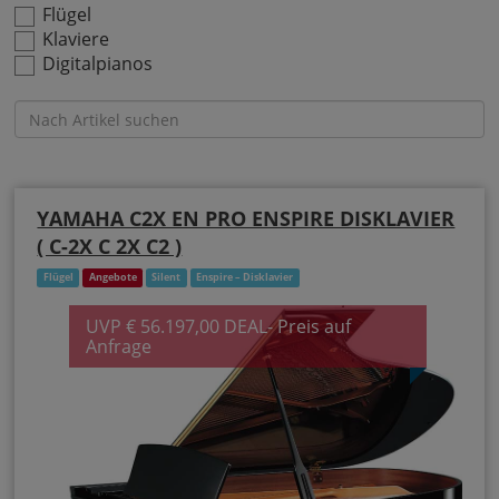
Flügel
Klaviere
Digitalpianos
YAMAHA C2X EN PRO ENSPIRE DISKLAVIER
( C-2X C 2X C2 )
Flügel
Angebote
Silent
Enspire – Disklavier
UVP € 56.197,00 DEAL- Preis auf
Anfrage