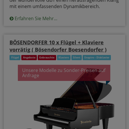
mit einem umfassenden Dynamikbereich.
Erfahren Sie Mehr...
BÖSENDORFER 10 x Flügel + Klaviere
vorrätig ( Bösendorfer Boesendorfer )
Flügel
Angebote
Gebrauchte
Klaviere
Silent
Enspire – Disklavier
Unsere Modelle zu Sonder-Preisen auf
Anfrage