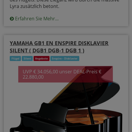
Lyra zusätzlich betont.
Erfahren Sie Mehr...
YAMAHA GB1 EN ENSPIRE DISKLAVIER
SILENT ( DGB1 DGB-1 DGB 1 )
Flügel
Silent
Angebote
Enspire – Disklavier
UVP € 34.056,00 unser DEAL-Preis €
22.880,00