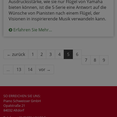
Ausdrucksstärke, wie sie nur Flügel von Yamaha
bieten können, ist die S-Serie eine Antwort auf die
Wünsche von Pianisten nach einem Flügel, der
Visionen in inspirierende Musik verwandeln kann.
Erfahren Sie Mehr...
← zurück
1
2
3
4
5
6
7
8
9
…
13
14
vor →
SO ERREICHEN SIE UNS:
Piano Schweisser GmbH
Opalstraße 21
84032 Altdorf