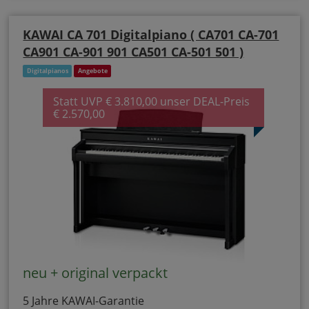
KAWAI CA 701 Digitalpiano ( CA701 CA-701
CA901 CA-901 901 CA501 CA-501 501 )
Digitalpianos
Angebote
Statt UVP € 3.810,00 unser DEAL-Preis
€ 2.570,00
neu + original verpackt
5 Jahre KAWAI-Garantie