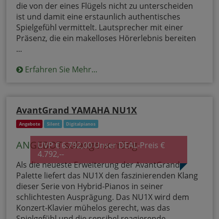
die von der eines Flügels nicht zu unterscheiden
ist und damit eine erstaunlich authentisches
Spielgefühl vermittelt. Lautsprecher mit einer
Präsenz, die ein makelloses Hörerlebnis bereiten
...
Erfahren Sie Mehr...
AvantGrand YAMAHA NU1X
Angebote
Silent
Digitalpianos
ANGEBOT solange vorrätig
UVP € 6.792,00 Unser DEAL-Preis €
4.792,--
Als die neueste Erweiterung der AvantGrand-
Palette liefert das NU1X den faszinierenden Klang
dieser Serie von Hybrid-Pianos in seiner
schlichtesten Ausprägung. Das NU1X wird dem
Konzert-Klavier mühelos gerecht, was das
Spielgefühl und die sensibel reagierende