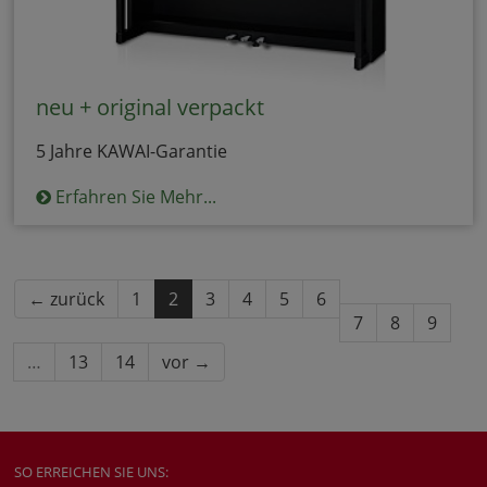
neu + original verpackt
5 Jahre KAWAI-Garantie
Erfahren Sie Mehr...
← zurück
1
2
3
4
5
6
7
8
9
…
13
14
vor →
SO ERREICHEN SIE UNS: