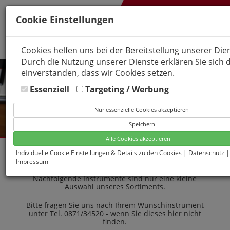
Cookie Einstellungen
Cookies helfen uns bei der Bereitstellung unserer Die
Durch die Nutzung unserer Dienste erklären Sie sich 
einverstanden, dass wir Cookies setzen.
Essenziell
Targeting / Werbung
Nur essenzielle Cookies akzeptieren
Speichern
Alle Cookies akzeptieren
Individuelle Cookie Einstellungen & Details zu den Cookies
|
Datenschutz
|
ANGEBOTE
Impressum
Nachfolgende Instrumente sind nur eine kleine
Auswahl unseres Sortiments.
Bitte fragen Sie uns nach Ihrem Wunschinstrument
unter Tel. 0871/34520 - wenn Sie dieses hier nicht
finden.