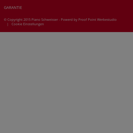
GARANTIE
© Copyright 2015 Piano Schweisser - Powerd by
Proof Point Werbestudio
|
Cookie Einstellungen