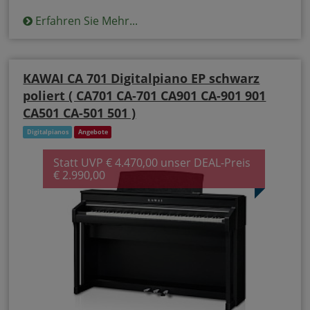
Erfahren Sie Mehr...
KAWAI CA 701 Digitalpiano EP schwarz
poliert ( CA701 CA-701 CA901 CA-901 901
CA501 CA-501 501 )
Digitalpianos
Angebote
Statt UVP € 4.470,00 unser DEAL-Preis
€ 2.990,00