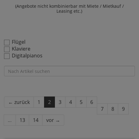
(Angebote nicht kombinierbar mit Miete / Mietkauf /
Leasing etc.)
Flügel
Klaviere
Digitalpianos
← zurück
1
2
3
4
5
6
7
8
9
…
13
14
vor →