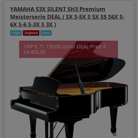
YAMAHA S3X SILENT SH3 Premium
Meisterserie DEAL ( SX S-5X S 5X S5 S6X S-
6X S-6 S-3X S 3X )
Flügel
Angebote
Silent
UVP € 71.139,00 unser DEAL-Preis €
54.400,00