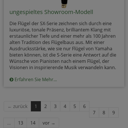
ungespieltes Showroom-Modell
Die Flügel der SX-Serie zeichnen sich durch eine
luxuriöse, tonale Präsenz, brilliantem Klang mit
erstaunlicher Tiefe und einer mehr als 100 Jahren
alten Tradition des Flügelbaus aus. Mit einer
Ausdrucksstärke, wie sie nur Flügel von Yamaha
bieten können, ist die S-Serie eine Antwort auf die
Wünsche von Pianisten nach einem Flügel, der
Visionen in inspirierende Musik verwandeln kann.
Erfahren Sie Mehr...
← zurück
1
2
3
4
5
6
7
8
9
…
13
14
vor →