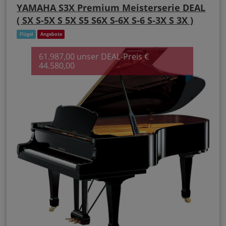
YAMAHA S3X Premium Meisterserie DEAL
( SX S-5X S 5X S5 S6X S-6X S-6 S-3X S 3X )
Flügel
Angebote
61.987,00 unser DEAL-Preis €
44.580,00