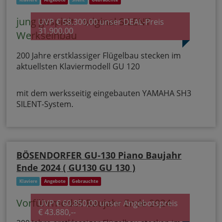
jung gespielt - original SILENT
UVP € 58.300,00 unser DEAL-Preis
31.900,00
Werkseinbau
200 Jahre erstklassiger Flügelbau stecken im
aktuellsten Klaviermodell GU 120
mit dem werksseitig eingebauten YAMAHA SH3
SILENT-System.
BÖSENDORFER GU-130 Piano Baujahr
Ende 2024 ( GU130 GU 130 )
Klaviere
Angebote
Gebrauchte
Vorführmodell Baujahr Ende 2024
UVP € 60.850,00 unser Angebotspreis
€ 43.880,--