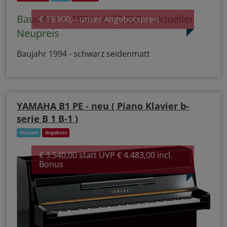
Baujahr ca. 1994 / € 72.000,-- aktueller
€ 19.800,-- unser Angebotspreis
Neupreis
Baujahr 1994 - schwarz seidenmatt
YAMAHA B1 PE - neu ( Piano Klavier b-
serie B 1 B-1 )
Klaviere
Angebote
€ 3.540,00 statt UVP € 4.483,00 incl.
Bonus