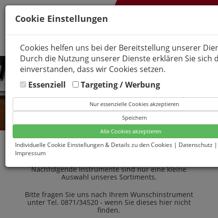
Cookie Einstellungen
Cookies helfen uns bei der Bereitstellung unserer Die
Durch die Nutzung unserer Dienste erklären Sie sich 
einverstanden, dass wir Cookies setzen.
Essenziell
Targeting / Werbung
Nur essenzielle Cookies akzeptieren
Speichern
Alle Cookies akzeptieren
Individuelle Cookie Einstellungen & Details zu den Cookies
|
Datenschutz
|
ANGEBOTE
Impressum
Nachfolgende Instrumente sind nur eine kleine
Auswahl unseres Sortiments.
Bitte fragen Sie uns nach Ihrem Wunschinstrument
unter Tel. 0871/34520 - wenn Sie dieses hier nicht
finden.