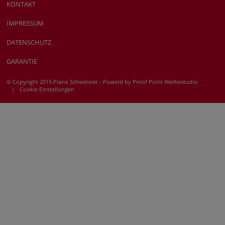
KONTAKT
IMPRESSUM
DATENSCHUTZ
GARANTIE
© Copyright 2015 Piano Schweisser - Powerd by
Proof Point Werbestudio
|
Cookie Einstellungen