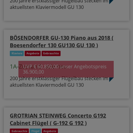
200 Jahre erstklassiger Flügelbau stecken im
aktuellsten Klaviermodell GU 130
BÖSENDORFER GU-130 Piano aus 2018 (
Boesendorfer 130 GU130 GU 130 )
Klaviere
Angebote
Gebrauchte
1A-Zustand - wie neu
UVP € 60.850,00 unser Angebotspreis
36.900,00
200 Jahre erstklassiger Flügelbau stecken im
aktuellsten Klaviermodell GU 130
GROTRIAN STEINWEG Concerto G192
Cabinet Flügel ( G-192 G 192 )
Gebrauchte
Flügel
Angebote