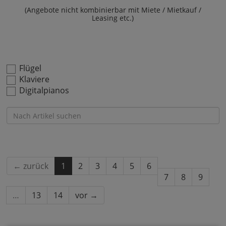
(Angebote nicht kombinierbar mit Miete / Mietkauf /
Leasing etc.)
Flügel
Klaviere
Digitalpianos
← zurück
1
2
3
4
5
6
7
8
9
…
13
14
vor →