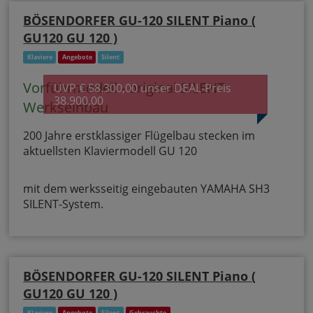
BÖSENDORFER GU-120 SILENT Piano (
GU120 GU 120 )
Klaviere
Angebote
Silent
Vorführmodell - original SILENT
UVP € 58.300,00 unser DEAL-Preis
38.900,00
Werkseinbau
200 Jahre erstklassiger Flügelbau stecken im
aktuellsten Klaviermodell GU 120
mit dem werksseitig eingebauten YAMAHA SH3
SILENT-System.
BÖSENDORFER GU-120 SILENT Piano (
GU120 GU 120 )
Klaviere
Angebote
Silent
Gebrauchte